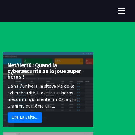
A
l
Charly's Home
l
e
r
a
u
c
o
n
NetAlertX : Quand la
t
cybersécurité se la joue super-
e
héros !
n
Dans l’univers impitoyable de la
u
cybersécurité, il existe un héros
méconnu qui mérite un Oscar, un
Grammy et même un ...
Lire La Suite…