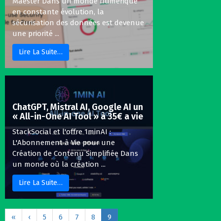
Maester Dans un monde numérique
en constante évolution, la
sécurisation des données est devenue
une priorité ...
Lire La Suite…
ChatGPT, Mistral AI, Google AI un
« All-in-One AI Tool » à 35€ a vie
StackSocial et l'offre 1minAI :
L'Abonnement à Vie pour une
Création de Contenu Simplifiée Dans
un monde où la création ...
Lire La Suite…
«
‹
5
6
7
8
9