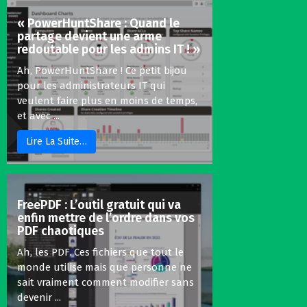
« PowerHuntShare : Quand le
partage devient une arme
redoutable pour les admins IT ! »
Ah, PowerHuntShare ! Ce petit bijou
pour les administrateurs IT qui
veulent faire plus en moins de temps,
et avec ...
Lire La Suite…
FreePDF : L’outil gratuit qui va
enfin mettre de l’ordre dans vos
PDF chaotiques
Ah, les PDF. Ces fichiers que tout le
monde utilise mais que personne ne
sait vraiment comment modifier sans
devenir ...