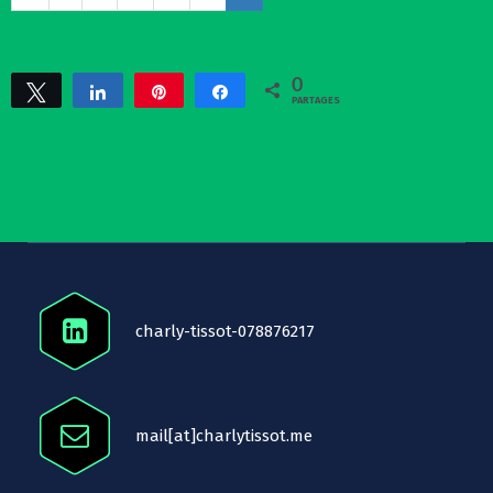
0
Tweetez
Partagez
Épingle
Partagez
PARTAGES
charly-tissot-078876217
mail[at]charlytissot.me