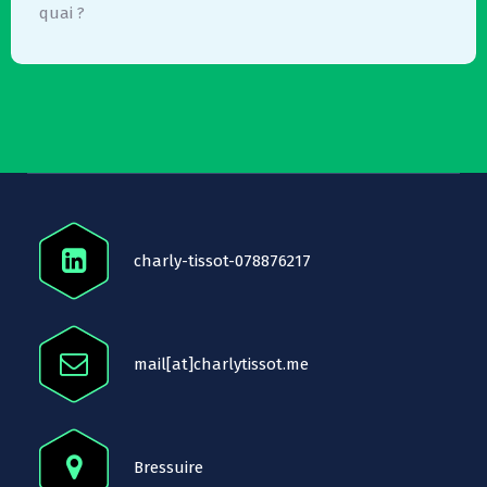
quai ?
charly-tissot-078876217
mail[at]charlytissot.me
Bressuire