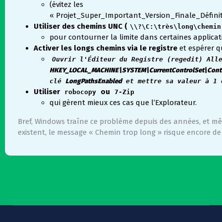
(évitez les
« Projet_Super_Important_Version_Finale_Définiti
Utiliser des chemins UNC (
\\?\C:\très\long\chemin
pour contourner la limite dans certaines applicat
Activer les longs chemins via le registre
et espérer qu
Ouvrir l'Éditeur du Registre (regedit) All
HKEY_LOCAL_MACHINE\SYSTEM\CurrentControlSet\Contr
clé
LongPathsEnabled
et mettre sa valeur à 1 
Utiliser
ou
robocopy
7-Zip
qui gèrent mieux ces cas que l’Explorateur.
Bref, Windows traîne ce problème depuis des années, et mê
existent, le message « Chemin trop long » risque encore de