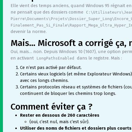
Elle vient des temps anciens, quand Windows 95 régnait e
ne pensait que des dossiers comme
C:\Utilisateurs\Jea
Pierre\Documents\Projets\Dossier_Super_Long\Encore_
Finalement_Pas_Si_Finale\Rapport_Mega_Ultra_Hyper_I
devenir la norme.
Mais… Microsoft a corrigé ça, 
Oui, mais… non. Depuis Windows 10 (1607), une option perm
en activant
dans le registre. Mais :
LongPathsEnabled
Ce n’est pas activé par défaut.
Certains vieux logiciels (et même Explorateur Window
avec ces longs chemins.
Certains protocoles réseau et systèmes de fichiers (co
continuent de bloquer les chemins trop longs.
Comment éviter ça ?
Rester en dessous de 260 caractères
(oui, c’est nul, mais c’est sûr).
Utiliser des noms de fichiers et dossiers plus courts