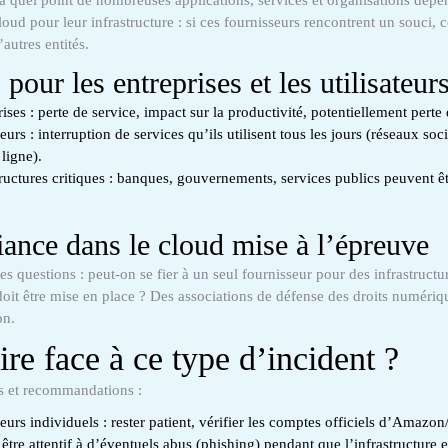
oud pour leur infrastructure : si ces fournisseurs rencontrent un souci, c
autres entités.
pour les entreprises et les utilisateur
rises : perte de service, impact sur la productivité, potentiellement perte
teurs : interruption de services qu’ils utilisent tous les jours (réseaux so
 ligne).
tructures critiques : banques, gouvernements, services publics peuvent ê
iance dans le cloud mise à l’épreuve
es questions : peut-on se fier à un seul fournisseur pour des infrastructur
oit être mise en place ? Des associations de défense des droits numériq
on.
ire face à ce type d’incident ?
es et recommandations :
ateurs individuels : rester patient, vérifier les comptes officiels d’Amaz
t être attentif à d’éventuels abus (phishing) pendant que l’infrastructure e