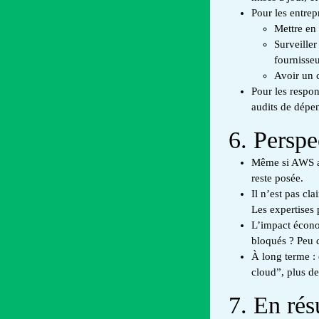
Pour les entrepr
Mettre en 
Surveille
fournisse
Avoir un c
Pour les respon
audits de dépe
6. Perspe
Même si AWS a 
reste posée.
Il n’est pas cl
Les expertises
L’impact écono
bloqués ? Peu 
À long terme : 
cloud”, plus de
7. En ré