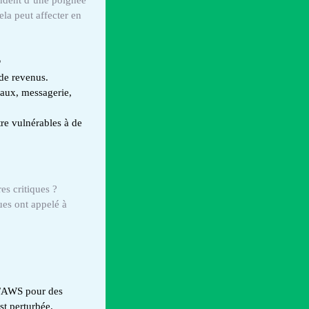
ela peut affecter en
s
 de revenus.
ciaux, messagerie,
tre vulnérables à de
es critiques ?
ues ont appelé à
on/AWS pour des
st perturbée.