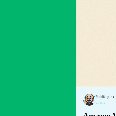
Publié par :
charly
Amazon W