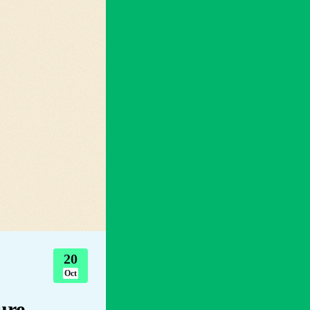
20
Oct
ure