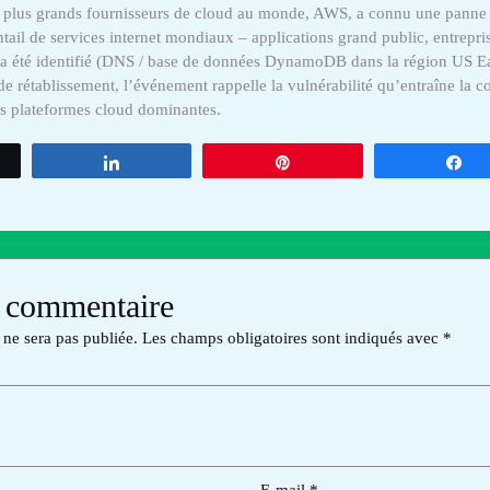
 plus grands fournisseurs de cloud au monde, AWS, a connu une panne s
ntail de services internet mondiaux – applications grand public, entrepris
e a été identifié (DNS / base de données DynamoDB dans la région US Ea
 de rétablissement, l’événement rappelle la vulnérabilité qu’entraîne la c
es plateformes cloud dominantes.
tez
Partagez
Épingle
Pa
n commentaire
 ne sera pas publiée.
Les champs obligatoires sont indiqués avec
*
E-mail
*