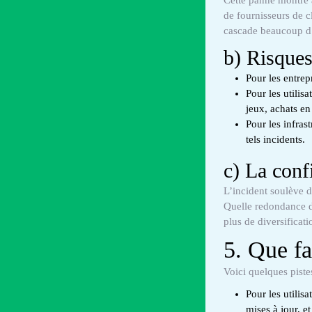
de fournisseurs de cl
cascade beaucoup d’
b) Risques 
Pour les entrep
Pour les utilisa
jeux, achats en
Pour les infras
tels incidents.
c) La conf
L’incident soulève d
Quelle redondance d
plus de diversificati
5. Que fa
Voici quelques pist
Pour les utilis
mises à jour, e