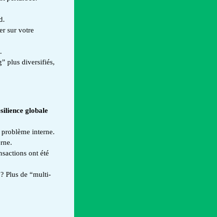
d.
er sur votre
.
” plus diversifiés,
silience globale
un problème interne.
rne.
nsactions ont été
? Plus de “multi-