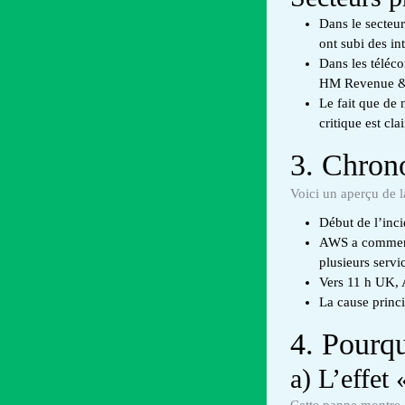
Dans le secteur
ont subi des in
Dans les téléco
HM Revenue & C
Le fait que de
critique est cl
3. Chrono
Voici un aperçu de l
Début de l’inci
AWS a commencé
plusieurs servi
Vers 11 h UK, 
La cause princ
4. Pourqu
a) L’effet
Cette panne montre 