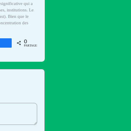
ignificative qui a
es, institutions. Le
st). Bien que le
oncentration des
0
rtagez
PARTAGES