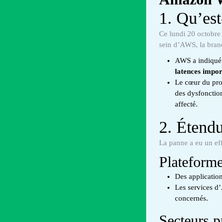
1. Qu’est
Ce lundi 20 octobre
sein d’AWS, la bra
AWS a indiqué 
latences impor
Le cœur du pro
des dysfonctio
affecté.
2. Étendu
La panne a eu un eff
Plateforme
Des applicatio
Les services d
concernés.
Secteurs p