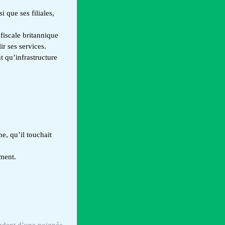
 que ses filiales,
fiscale britannique
 ses services.
 qu’infrastructure
e, qu’il touchait
ement.
endent d’une poignée