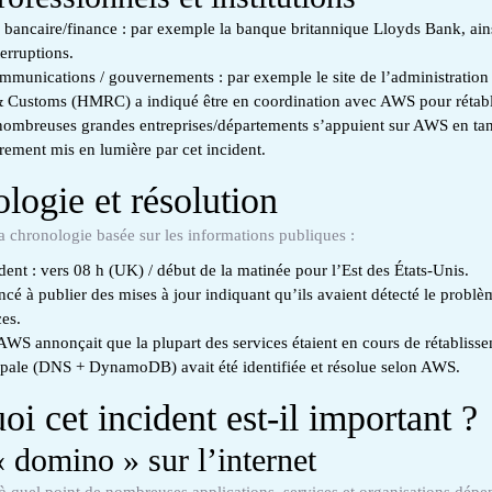
 bancaire/finance : par exemple la banque britannique Lloyds Bank, ainsi
terruptions.
mmunications / gouvernements : par exemple le site de l’administration 
ustoms (HMRC) a indiqué être en coordination avec AWS pour rétablir
 nombreuses grandes entreprises/départements s’appuient sur AWS en tant
airement mis en lumière par cet incident.
logie et résolution
a chronologie basée sur les informations publiques :
dent : vers 08 h (UK) / début de la matinée pour l’Est des États-Unis.
 à publier des mises à jour indiquant qu’ils avaient détecté le problèm
ces.
AWS annonçait que la plupart des services étaient en cours de rétabliss
ipale (DNS + DynamoDB) avait été identifiée et résolue selon AWS.
oi cet incident est‐il important ?
 « domino » sur l’internet
à quel point de nombreuses applications, services et organisations dép