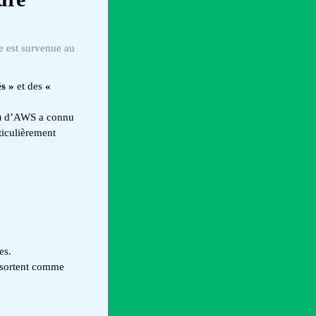
e est survenue au
s »
et des
«
e) d’AWS a connu
iculièrement
es.
ssortent comme