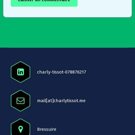
charly-tissot-078876217
mail[at]charlytissot.me
Bressuire