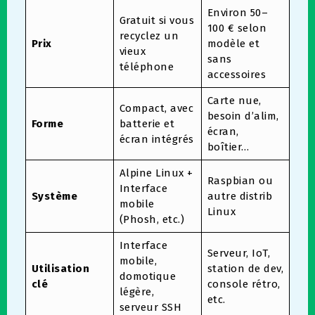
Environ 50–
Gratuit si vous
100 € selon
recyclez un
Prix
modèle et
vieux
sans
téléphone
accessoires
Carte nue,
Compact, avec
besoin d’alim,
Forme
batterie et
écran,
écran intégrés
boîtier…
Alpine Linux +
Raspbian ou
Interface
Système
autre distrib
mobile
Linux
(Phosh, etc.)
Interface
Serveur, IoT,
mobile,
Utilisation
station de dev,
domotique
clé
console rétro,
légère,
etc.
serveur SSH