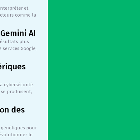
nterpréter et
secteurs comme la
 Gemini AI
résultats plus
s services Google,
ériques
la cybersécurité.
 se produisent,
ion des
s génétiques pour
évolutionner le