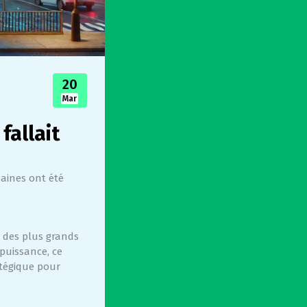
20
Mar
fallait
maines ont été
un des plus grands
puissance, ce
atégique pour