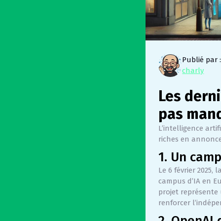
Publié par 
charly
Les derni
pas manq
L’intelligence art
riches en annonce
1. Un camp
Le 6 février 2025, 
campus d’IA en Eu
projet représente
renforcer l’indép
2. OpenAI 