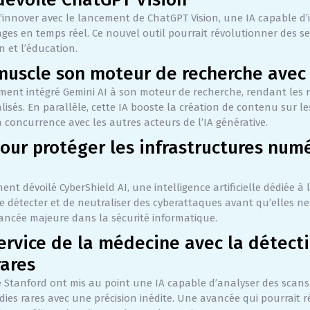
’innover avec le lancement de ChatGPT Vision, une IA capable d’i
ages en temps réel. Ce nouvel outil pourrait révolutionner des 
n et l’éducation.
muscle son moteur de recherche avec
ement intégré Gemini AI à son moteur de recherche, rendant les 
lisés. En parallèle, cette IA booste la création de contenu sur le
a concurrence avec les autres acteurs de l’IA générative.
pour protéger les infrastructures num
nt dévoilé CyberShield AI, une intelligence artificielle dédiée à 
e détecter et de neutraliser des cyberattaques avant qu’elles ne
ncée majeure dans la sécurité informatique.
 service de la médecine avec la détect
rares
 Stanford ont mis au point une IA capable d’analyser des scan
ies rares avec une précision inédite. Une avancée qui pourrait r