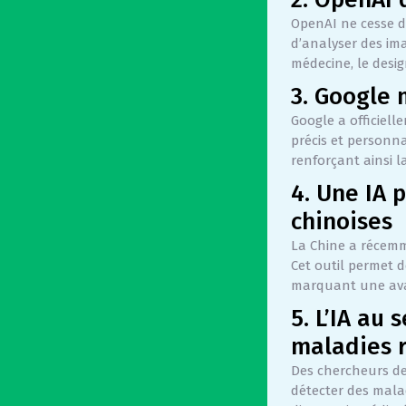
OpenAI ne cesse d
d’analyser des im
médecine, le desig
3. Google 
Google a officiell
précis et personna
renforçant ainsi l
4. Une IA 
chinoises
La Chine a récemme
Cet outil permet d
marquant une ava
5. L’IA au
maladies 
Des chercheurs de
détecter des malad