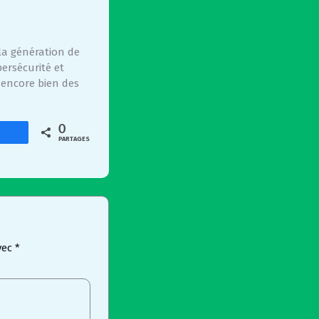
 la génération de
ersécurité et
 encore bien des
0
artagez
PARTAGES
vec
*