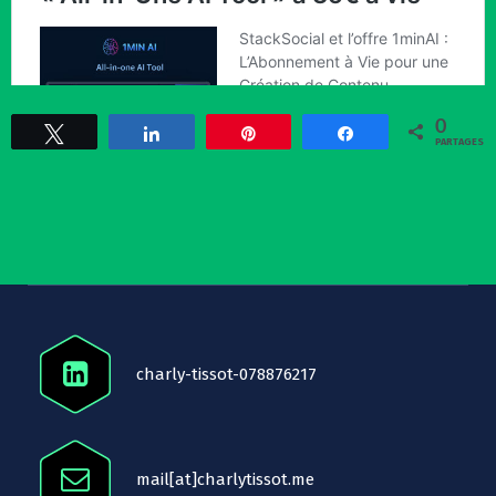
0
Tweetez
Partagez
Épingle
Partagez
PARTAGES
charly-tissot-078876217
mail[at]charlytissot.me